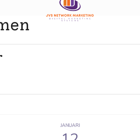
emen
r
JANUARI
12